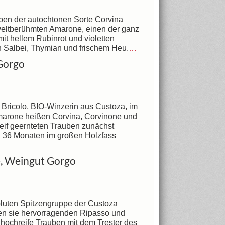
ben der autochtonen Sorte Corvina
n weltberühmten Amarone, einen der ganz
it hellem Rubinrot und violetten
von Salbei, Thymian und frischem Heu.
…
 Gorgo
Bricolo, BIO-Winzerin aus Custoza, im
Amarone heißen Corvina, Corvinone und
eif geernteten Trauben zunächst
h 36 Monaten im großen Holzfass
e, Weingut Gorgo
oluten Spitzengruppe der Custoza
nen sie hervorragenden Ripasso und
 hochreife Trauben mit dem Trester des