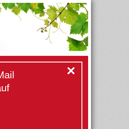
✕
Mail
auf