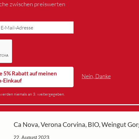
iche zwischen preiswerten
lte 5% Rabatt auf meinen
Nein, Danke
n-Einkauf
werden niemals an 3. weitergegeben.
Ca Nova, Verona Corvina, BIO, Weingut Go
22. August 2023