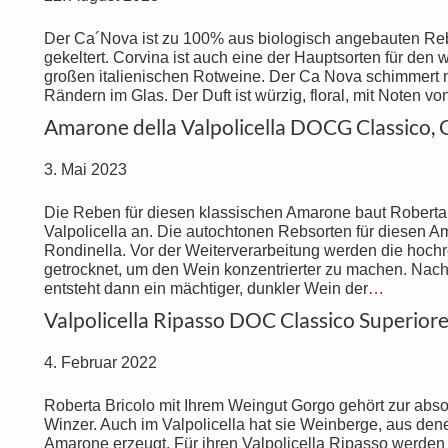
Der Ca´Nova ist zu 100% aus biologisch angebauten Re
gekeltert. Corvina ist auch eine der Hauptsorten für de
großen italienischen Rotweine. Der Ca Nova schimmert m
Rändern im Glas. Der Duft ist würzig, floral, mit Noten 
Amarone della Valpolicella DOCG Classico,
3. Mai 2023
Die Reben für diesen klassischen Amarone baut Roberta 
Valpolicella an. Die autochtonen Rebsorten für diesen 
Rondinella. Vor der Weiterverarbeitung werden die hochr
getrocknet, um den Wein konzentrierter zu machen. Nac
entsteht dann ein mächtiger, dunkler Wein der
…
Valpolicella Ripasso DOC Classico Superior
4. Februar 2022
Roberta Bricolo mit Ihrem Weingut Gorgo gehört zur abs
Winzer. Auch im Valpolicella hat sie Weinberge, aus de
Amarone erzeugt. Für ihren Valpolicella Ripasso werden