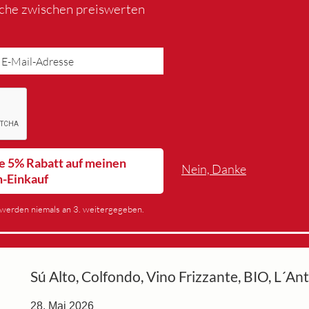
iche zwischen preiswerten
lte 5% Rabatt auf meinen
Nein, Danke
n-Einkauf
werden niemals an 3. weitergegeben.
Sú Alto, Colfondo, Vino Frizzante, BIO, L´An
28. Mai 2026