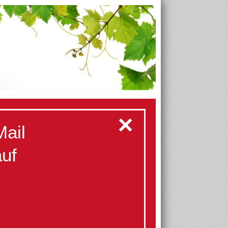
✕
Mail
auf