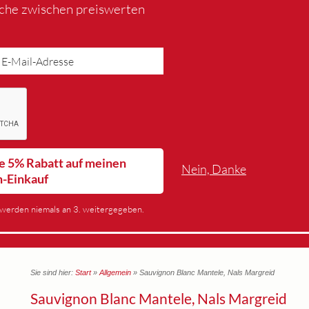
iche zwischen preiswerten
lte 5% Rabatt auf meinen
Nein, Danke
n-Einkauf
werden niemals an 3. weitergegeben.
Sie sind hier:
Start
»
Allgemein
» Sauvignon Blanc Mantele, Nals Margreid
Sauvignon Blanc Mantele, Nals Margreid