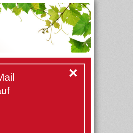
✕
Mail
auf