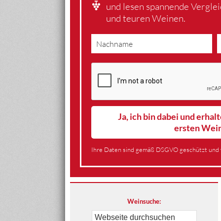
und lesen spannende Vergle
und teuren Weinen.
Ja, ich bin dabei und erha
ersten Wei
Ihre Daten sind gemäß DSGVO geschützt und 
Weinsuche: