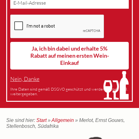
Ja, ich bin dabei und erhalte 5%
Rabatt auf meinen ersten Wein-
Einkauf
Nein, Danke
Ihre Daten sind gemäß DSGVO geschützt und werden niemals an 3.
weitergegeben.
Sie sind hier:
Start
»
Allgemein
» Merlot, Ernst Gouws,
Stellenbosch, Südafrika