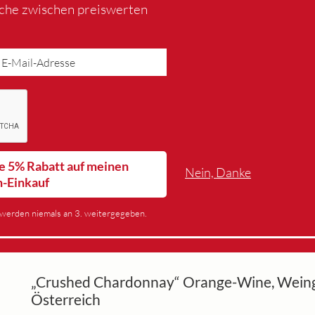
iche zwischen preiswerten
lte 5% Rabatt auf meinen
Nein, Danke
n-Einkauf
werden niemals an 3. weitergegeben.
„Crushed Chardonnay“ Orange-Wine, Weingu
Österreich