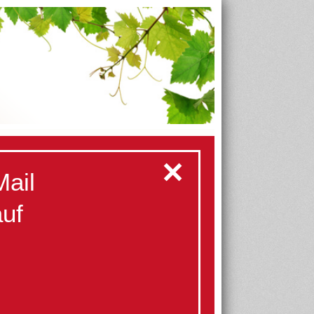
✕
Mail
auf