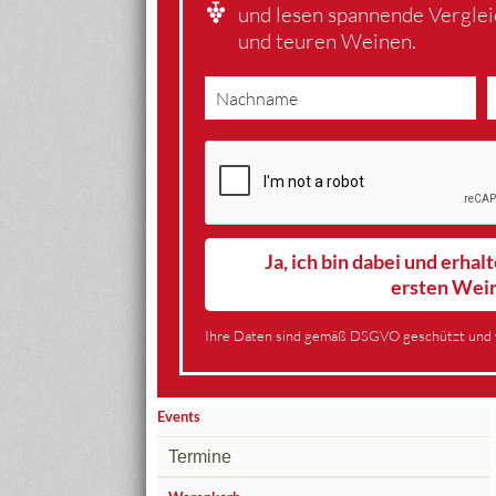
und lesen spannende Vergle
und teuren Weinen.
Ja, ich bin dabei und erha
ersten Wei
Ihre Daten sind gemäß DSGVO geschützt und 
Events
Termine