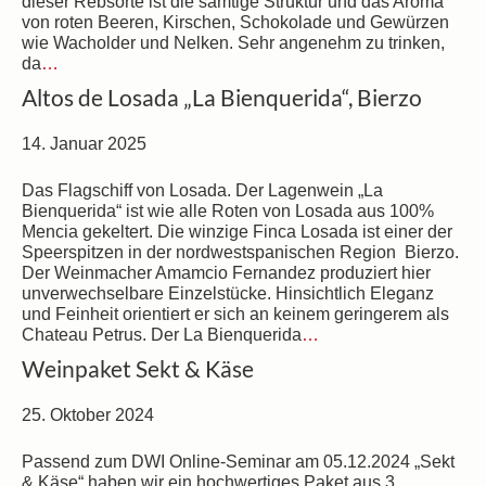
dieser Rebsorte ist die samtige Struktur und das Aroma
von roten Beeren, Kirschen, Schokolade und Gewürzen
wie Wacholder und Nelken. Sehr angenehm zu trinken,
da
…
Altos de Losada „La Bienquerida“, Bierzo
14. Januar 2025
Das Flagschiff von Losada. Der Lagenwein „La
Bienquerida“ ist wie alle Roten von Losada aus 100%
Mencia gekeltert. Die winzige Finca Losada ist einer der
Speerspitzen in der nordwestspanischen Region Bierzo.
Der Weinmacher Amamcio Fernandez produziert hier
unverwechselbare Einzelstücke. Hinsichtlich Eleganz
und Feinheit orientiert er sich an keinem geringerem als
Chateau Petrus. Der La Bienquerida
…
Weinpaket Sekt & Käse
25. Oktober 2024
Passend zum DWI Online-Seminar am 05.12.2024 „Sekt
& Käse“ haben wir ein hochwertiges Paket aus 3