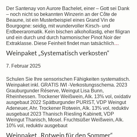
Der Santenay von Aurore Bachelet, einer – Gott sei Dank
– noch nicht so bekannten Winzerin an der Côte de
Beaune, ist ein Musterbeispiel eines Grand Vin de
Bourgogne: seidig, mit wundervoller Kirsch- und
Erdbeeraromatik. Kein bischen alkohollastig, eher filigran
und ein durch und durch harmonischer Pinot Noir der
Extraklasse. Diese Feinheit findet man tatsächlich
…
Weinpaket „Systematisch verkosten“
7. Februar 2025
Schulen Sie Ihre sensorischen Fähigkeiten systematisch.
Weinpaket inkl. GRATIS IWI -Verkostungsschema. 2023
Grauburgunder Réserve, Weingut Lisa Bunn,
Rheinhessen. Trockener Weißwein, Alk. 13% vol, oxidativ
ausgebaut 2022 Spätburgunder PURIST, VDP Weingut
Adeneuer, Ahr. Trockener Rotwein, Alk. 13% vol, reduktiv
ausgebaut 2023 Thanisch Riesling Kabinett, VDP
Weingut Thanisch, Mosel. Fruchtsüßer Weißwein, Alk.
10% vol, reduktiv ausgebaut
Weinpaket „Rotwein für den Sommer“